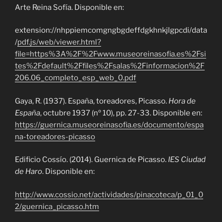
Arte Reina Sofía. Disponible en:
extension://nhppiemcomgngbgdeffdgkhnkjlgpcdi/data
/
pdf.js/web/viewer.html?
file=https%3A%2F%2Fwww.museoreinasofia.es%2Fsi
tes%2Fdefault%2Ffiles%2Fsalas%2Finformacion%2F
206.06_completo_esp_web_0.pdf
Gaya, R. (1937). España, toreadores, Picasso.
Hora de
España
, octubre 1937 (nº 10), pp. 27-33. Disponible en:
https://guernica.museoreinasofia.es/documento/espa
na-toreadores-picasso
Edificio Cossío. (2014). Guernica de Picasso.
IES Ciudad
de Haro
. Disponible en:
http://www.cossio.net/actividades/pinacoteca/p_01_0
2/guernica_picasso.htm