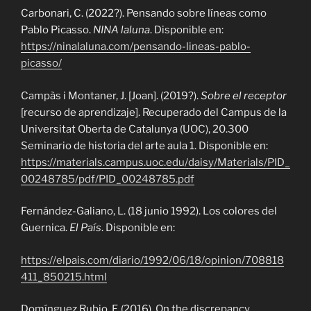
Carbonari, C. (2022?). Pensando sobre líneas como
Pablo Picasso.
NINA laluna
. Disponible en:
https://ninalaluna.com/pensando-lineas-pablo-
picasso/
Campàs i Montaner, J. [Joan]. (2019?).
Sobre el receptor
[recurso de aprendizaje]. Recuperado del Campus de la
Universitat Oberta de Catalunya (UOC), 20.300
Seminario de historia del arte aula 1. Disponible en:
https://materials.campus.uoc.edu/daisy/Materials/PID_
00248785/pdf/PID_00248785.pdf
Fernández-Galiano, L. (18 junio 1992). Los colores del
Guernica.
El País
. Disponible en:
https://elpais.com/diario/1992/06/18/opinion/708818
411_850215.html
Domínguez Rubio, F. (2016). On the discrepancy