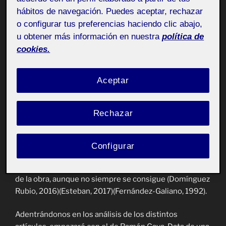
Nacional de Arte Reina Sofía, pero ha tenido múltiples
hábitos de navegación. Puedes aceptar, rechazar
emplazamientos: París, Oslo, Leeds, Nueva York, Nueva
o configurar tus preferencias haciendo clic abajo,
Orleans, Casón del Buen Retiro y finalmente el
u obtener más información en nuestra
política de
MNCARS.
cookies.
Aquí nos surge la pregunta de en cualquier caso si
Aceptar
nuestra opinión hubiera cambiado observándola en
cada uno de los emplazamientos, ya que cada ubicación
tendría condiciones ambientales y configuración de las
Rechazar
instalaciones distintas y provocaría sensaciones
diferentes, además de que la propia obra ha sido
restaurada con diversos tratamientos . El proceso de
Configurar
restauración intenta aunar esfuerzos de los distintos
actantes implicados para mantener la esencia original
de la obra, aunque no siempre se consigue (Domínguez
Rubio, 2016)(Esteban, 2017)(Fernández-Galiano, 1992).
Adentrándonos en los análisis de los distintos