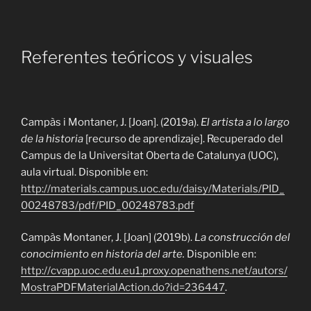
Referentes teóricos y visuales
Campàs i Montaner, J. [Joan]. (2019a).
El artista a lo
largo
de la historia
[recurso de aprendizaje]. Recuperado del
Campus de la Universitat Oberta de Catalunya (UOC),
aula virtual. Disponible en:
http://materials.campus.uoc.edu/daisy/Materials/PID_
00248783/pdf/PID_00248783.pdf
Campàs Montaner, J.
[Joan]
(2019b).
La construcción del
conocimiento en historia del arte.
Disponible en:
http://cvapp.uoc.edu.eu1.proxy.openathens.net/autors/
MostraPDFMaterialAction.do?id=236447
.