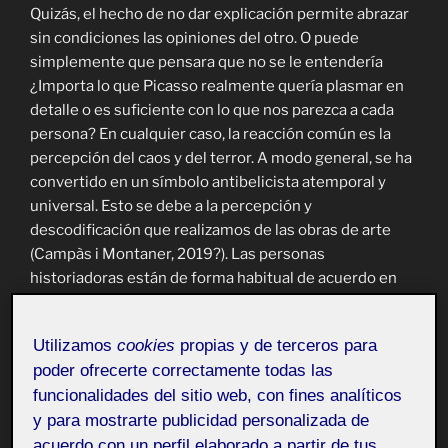
Quizás, el hecho de no dar explicación permite abrazar
sin condiciones las opiniones del otro. O puede
simplemente que pensara que no se le entendería
¿Importa lo que Picasso realmente quería plasmar en
detalle o es suficiente con lo que nos parezca a cada
persona? En cualquier caso, la reacción común es la
percepción del caos y del terror. A modo general, se ha
convertido en un símbolo antibelicista atemporal y
universal. Esto se debe a la percepción y
descodificación que realizamos de las obras de arte
(
Campàs i Montaner, 2019?)
. Las personas
historiadoras están de forma habitual de acuerdo en
que se le atribuye ser un símbolo contra la guerra
(Esteban, 2017). Muestra de forma compasiva el terror,
Utilizamos
cookies
propias y de terceros para
el caos y el dolor derivado de la violencia (Wikipedia,
poder ofrecerte correctamente todas las
s.f.). En Picasso, arte y política van de la mano (VVAA,
funcionalidades del sitio web, con fines analíticos
2017).
y para mostrarte publicidad personalizada de
Esta obra se encuentra actualmente en el Museo
acuerdo con un perfil elaborado a partir de tus