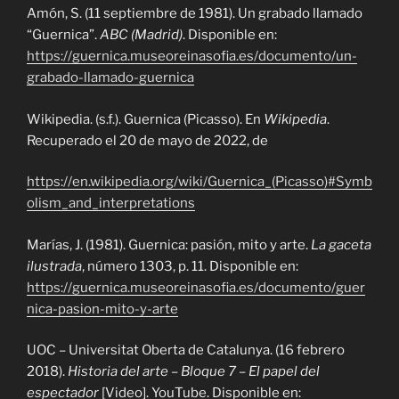
Amón, S. (11 septiembre de 1981). Un grabado llamado
“Guernica”.
ABC (Madrid)
. Disponible en:
https://guernica.museoreinasofia.es/documento/un-
grabado-llamado-guernica
Wikipedia. (s.f.). Guernica (Picasso). En
Wikipedia
.
Recuperado el 20 de mayo de 2022, de
https://en.wikipedia.org/wiki/Guernica_(Picasso)#Symb
olism_and_interpretations
Marías, J. (1981). Guernica: pasión, mito y arte.
La gaceta
ilustrada
, número 1303, p. 11. Disponible en:
https://guernica.museoreinasofia.es/documento/guer
nica-pasion-mito-y-arte
UOC – Universitat Oberta de Catalunya. (16 febrero
2018).
Historia del arte – Bloque 7 – El papel del
espectador
[Video]. YouTube. Disponible en: