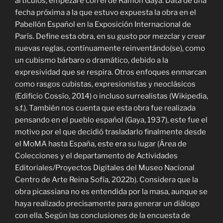
artículos, empezaré con el de Ramón Gaya. Data de una
fecha próxima a la que estuvo expuesta la obra en el
Pabellón Español en la Exposición Internacional de
París. Define esta obra, en su gusto por mezclar y crear
nuevas reglas, contínuamente reinventándo(se), como
un cubismo bárbaro o dramático, debido a la
expresividad que se respira. Otros enfoques enmarcan
como rasgos cubistas, expresionistas y neoclásicos
(Edificio Cossío, 2014) o incluso surrealistas (Wikipedia,
s.f.). También nos cuenta que esta obra fue realizada
pensando en el pueblo español (Gaya, 1937), este fue el
motivo por el que decidió trasladarlo finalmente desde
el MoMA hasta España, este era su lugar (Área de
Colecciones y el departamento de Actividades
Editoriales/Proyectos Digitales del Museo Nacional
Centro de Arte Reina Sofía, 2022b). Considera que la
obra picassiana no es entendida por la masa, aunque se
haya realizado precisamente para generar un diálogo
con ella. Según las conclusiones de la encuesta de