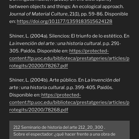
between objects and things: An ecological approach.
Journal of Material Culture
, 21(1), pp. 59-86. Disponible
en:
https://doi.org/10.1177/1359183515624128
Shiner, L. (2004a). Silencios: El triunfo de lo estético. En
La invención del arte : una historia cultural
. p.p. 291-
305. Paidós. Disponible en:
https://protected-
content.ftp.uoc.edu/biblioteca/prestatgeries/articles/p
rotegits/20200/78267.pdf
Shiner, L. (2004b). Arte público. En
La invención del
arte : una historia cultural
. p.p. 399-405. Paidós.
Disponible en:
https://protected-
content.ftp.uoc.edu/biblioteca/prestatgeries/articles/p
rotegits/20200/78268.pdf
212 Seminario de historia del arte 212_20_300
.
Sobre el espectador: ¿qué hacer frente a una obra de