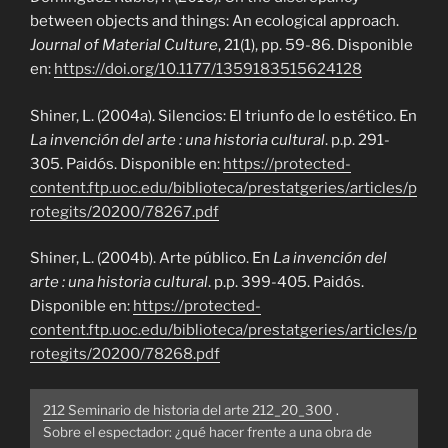
between objects and things: An ecological approach.
Journal of Material Culture
, 21(1), pp. 59-86. Disponible
en:
https://doi.org/10.1177/1359183515624128
Shiner, L. (2004a). Silencios: El triunfo de lo estético. En
La invención del arte : una historia cultural
. p.p. 291-
305. Paidós. Disponible en:
https://protected-
content.ftp.uoc.edu/biblioteca/prestatgeries/articles/p
rotegits/20200/78267.pdf
Shiner, L. (2004b). Arte público. En
La invención del
arte : una historia cultural
. p.p. 399-405. Paidós.
Disponible en:
https://protected-
content.ftp.uoc.edu/biblioteca/prestatgeries/articles/p
rotegits/20200/78268.pdf
212 Seminario de historia del arte 212_20_300
.
Sobre el espectador: ¿qué hacer frente a una obra de