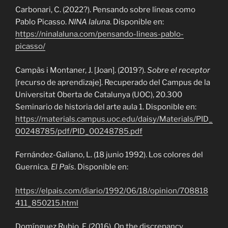
Carbonari, C. (2022?). Pensando sobre líneas como
Pablo Picasso.
NINA laluna
. Disponible en:
https://ninalaluna.com/pensando-lineas-pablo-
picasso/
Campàs i Montaner, J. [Joan]. (2019?).
Sobre el receptor
[recurso de aprendizaje]. Recuperado del Campus de la
Universitat Oberta de Catalunya (UOC), 20.300
Seminario de historia del arte aula 1. Disponible en:
https://materials.campus.uoc.edu/daisy/Materials/PID_
00248785/pdf/PID_00248785.pdf
Fernández-Galiano, L. (18 junio 1992). Los colores del
Guernica.
El País
. Disponible en:
https://elpais.com/diario/1992/06/18/opinion/708818
411_850215.html
Domínguez Rubio, F. (2016). On the discrepancy