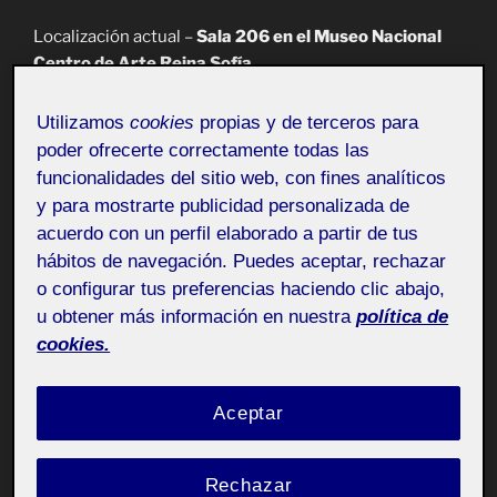
Localización actual –
Sala 206 en el Museo Nacional
Centro de Arte Reina Sofía
Utilizamos
cookies
propias y de terceros para
poder ofrecerte correctamente todas las
Sabemos que Picasso elaboró esta pieza a encargo de
funcionalidades del sitio web, con fines analíticos
la República para el Pabellón Español en la Exposición
y para mostrarte publicidad personalizada de
Internacional de París. El mismo día del bombardeo en
acuerdo con un perfil elaborado a partir de tus
Guernica comenzó a plasmar su idea (Museo Nacional
hábitos de navegación. Puedes aceptar, rechazar
Centro de Arte Reina Sofía, ?). Expresó verbalmente su
o configurar tus preferencias haciendo clic abajo,
intención de comunicar su aborrecimiento a la casta
u obtener más información en nuestra
política de
militar que había sumido a España en el dolor y la
cookies.
muerte (Wikipedia. s.f.). Pienso que en este aspecto sí
lo ha conseguido, ya que pone el dedo en la llaga de las
consecuencias de la guerra. Disponemos de pocas
Aceptar
otras explicaciones sobre el cuadro, ya que nunca
quiso pronunciarse al respecto (VVAA, 2022b). Creo
Rechazar
que en ese aspecto no se condiciona al espectador.