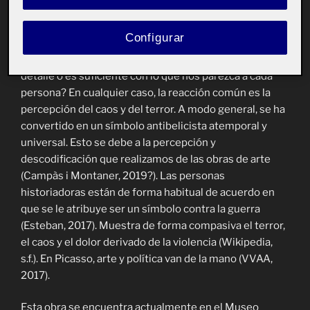
Quizás, el hecho de no dar explicación permite abrazar
sin condiciones las opiniones del otro. O puede
Configurar
simplemente que pensara que no se le entendería
¿Importa lo que Picasso realmente quería plasmar en
detalle o es suficiente con lo que nos parezca a cada
persona? En cualquier caso, la reacción común es la
percepción del caos y del terror. A modo general, se ha
convertido en un símbolo antibelicista atemporal y
universal. Esto se debe a la percepción y
descodificación que realizamos de las obras de arte
(
Campàs i Montaner, 2019?)
. Las personas
historiadoras están de forma habitual de acuerdo en
que se le atribuye ser un símbolo contra la guerra
(Esteban, 2017). Muestra de forma compasiva el terror,
el caos y el dolor derivado de la violencia (Wikipedia,
s.f.). En Picasso, arte y política van de la mano (VVAA,
2017).
Esta obra se encuentra actualmente en el Museo