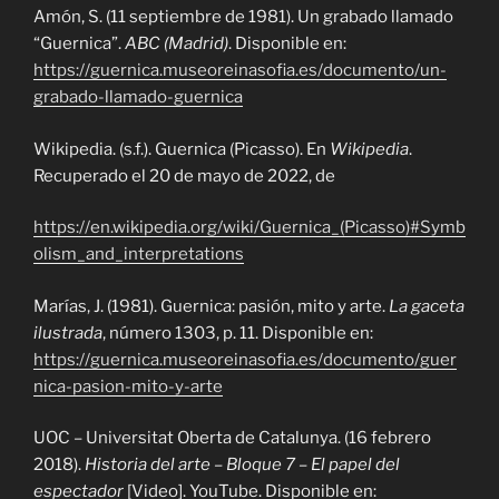
Amón, S. (11 septiembre de 1981). Un grabado llamado
“Guernica”.
ABC (Madrid)
. Disponible en:
https://guernica.museoreinasofia.es/documento/un-
grabado-llamado-guernica
Wikipedia. (s.f.). Guernica (Picasso). En
Wikipedia
.
Recuperado el 20 de mayo de 2022, de
https://en.wikipedia.org/wiki/Guernica_(Picasso)#Symb
olism_and_interpretations
Marías, J. (1981). Guernica: pasión, mito y arte.
La gaceta
ilustrada
, número 1303, p. 11. Disponible en:
https://guernica.museoreinasofia.es/documento/guer
nica-pasion-mito-y-arte
UOC – Universitat Oberta de Catalunya. (16 febrero
2018).
Historia del arte – Bloque 7 – El papel del
espectador
[Video]. YouTube. Disponible en: