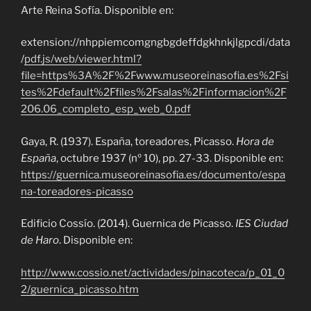
Arte Reina Sofía. Disponible en:
extension://nhppiemcomgngbgdeffdgkhnkjlgpcdi/data
/
pdf.js/web/viewer.html?
file=https%3A%2F%2Fwww.museoreinasofia.es%2Fsi
tes%2Fdefault%2Ffiles%2Fsalas%2Finformacion%2F
206.06_completo_esp_web_0.pdf
Gaya, R. (1937). España, toreadores, Picasso.
Hora de
España
, octubre 1937 (nº 10), pp. 27-33. Disponible en:
https://guernica.museoreinasofia.es/documento/espa
na-toreadores-picasso
Edificio Cossío. (2014). Guernica de Picasso.
IES Ciudad
de Haro
. Disponible en:
http://www.cossio.net/actividades/pinacoteca/p_01_0
2/guernica_picasso.htm