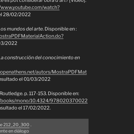
cte es pot considerar obra d’art?
[Video].
//www.youtube.com/watch?
 el 28/02/2022
os mundos del arte
. Disponible en :
MostraPDFMaterialAction.do?
/03/2022
La construcción del conocimiento en
xy.openathens.net/autors/MostraPDFMat
nsultado el 01/03/2022
Routledge.
p. 117-153.
Disponible en:
com/books/mono/10.4324/978020370022
nsultado el 17/02/2022.
arte 212_20_300
.
ente en diálogo