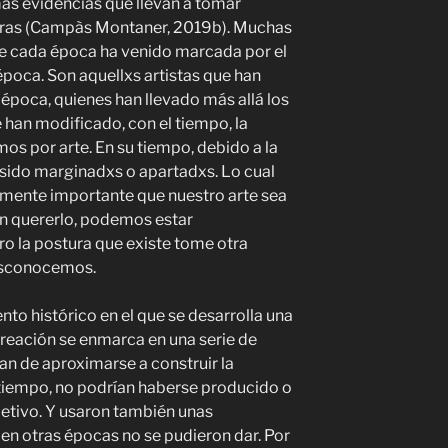
ás evidencias que llevan a tomar
ras (Campàs Montaner, 2019b). Muchas
de cada época ha venido marcada por el
poca. Son aquellxs artistas que han
 época, quienes han llevado más allá los
e han modificado, con el tiempo, la
s por arte. En su tiempo, debido a la
 sido marginadxs o apartadxs. Lo cual
ealmente importante que nuestro arte sea
sin quererlo, podemos estar
ro la postura que existe tome otra
esconocemos.
to histórico en el que se desarrolla una
creación se enmarca en una serie de
an de aproximarse a construir la
 tiempo, no podrían haberse producido o
jetivo. Y usaron también unas
en otras épocas no se pudieron dar. Por