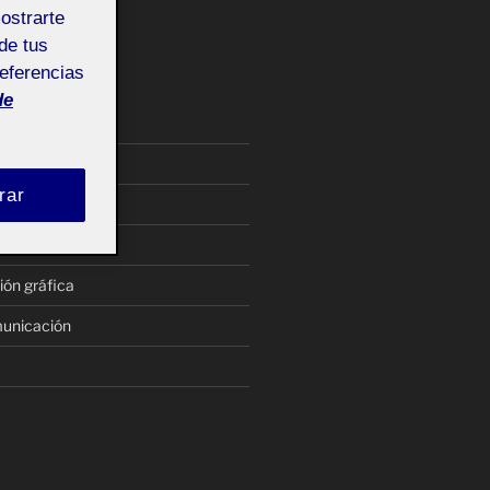
mostrarte
de tus
referencias
de
e
rar
tecnología
ión gráfica
municación