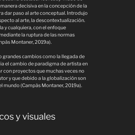
 manera decisiva en la concepción de la
ra dar paso al arte conceptual. Introdujo
pecto al arte, la descontextualización.
da y cualquiera, con el enfoque
 mediante la ruptura de las normas
pàs Montaner, 2019a).
aído grandes cambios como la llegada de
acia el cambio de paradigma de artista en
ar con proyectos que muchas veces no
tor y que debido a la globalización son
del mundo
(Campàs Montaner, 2019a).
cos y visuales