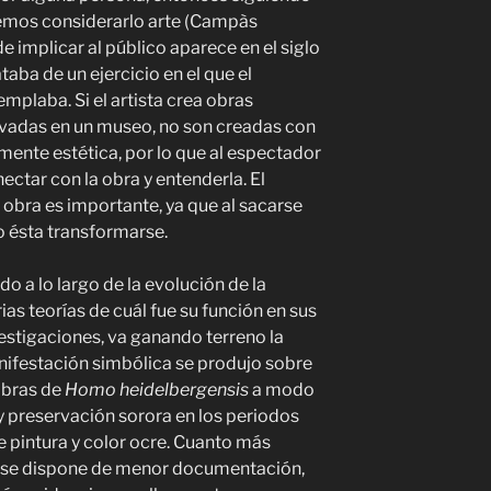
emos considerarlo arte (Campàs
 implicar al público aparece en el siglo
taba de un ejercicio en el que el
plaba. Si el artista crea obras
vadas en un museo, no son creadas con
mente estética, por lo que al espectador
ectar con la obra y entenderla. El
a obra es importante, ya que al sacarse
 o ésta transformarse.
o a lo largo de la evolución de la
as teorías de cuál fue su función en sus
vestigaciones, va ganando terreno la
nifestación simbólica se produjo sobre
mbras de
Homo heidelbergensis
a modo
 preservación sorora en los periodos
 pintura y color ocre. Cuanto más
 se dispone de menor documentación,