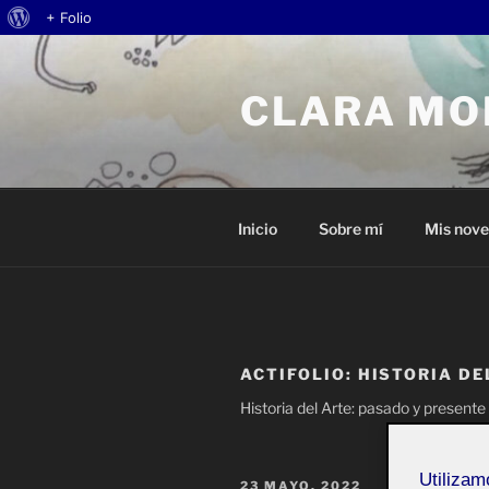
Acerca
+ Folio
Saltar
de
al
WordPress
CLARA MO
contenido
Inicio
Sobre mí
Mis nov
ACTIFOLIO:
HISTORIA DE
Historia del Arte: pasado y presente
Utiliza
PUBLICADO
23 MAYO, 2022