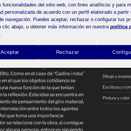
s funcionalidades del sitio web, con fines analíticos y para 
en diálogo
ad personalizada de acuerdo con un perfil elaborado a partir 
de navegación. Puedes aceptar, rechazar o configurar tus p
 clic abajo, u obtener más información en nuestra
política 
te
Pública
.
Historia de Art
Aceptar
Rechazar
Configu
ara considerar la artisticidad de un
Materialidad y 
ra de arte de un objeto cotidiano hay
Otros
o, ver más allá del significante (UOC,
9b). Como en el caso de “Cadira i roba”
Dibujo y expres
 en el que los objetos cotidianos se
Escritura y co
una nueva función de la que tenían
n la reflexión. Esta idea se encuentra en
Pintura y color
ento de pensamiento del giro material,
interrelación entre todos los agentes
 Así que toma una importancia
 se relaciona con la obra, si consigue
 por alguna persona, entonces siguiendo