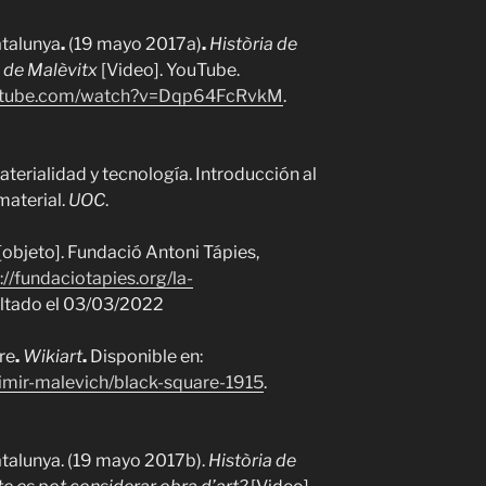
atalunya
.
(19 mayo 2017a)
.
Història de
re de Malèvitx
[Video]. YouTube.
outube.com/watch?v=Dqp64FcRvkM
.
terialidad y tecnología. Introducción al
 material.
UOC
.
[objeto]. Fundació Antoni Tápies,
://fundaciotapies.org/la-
ultado el 03/03/2022
re
.
Wikiart
.
Disponible en:
zimir-malevich/black-square-1915
.
atalunya. (19 mayo 2017b).
Història de