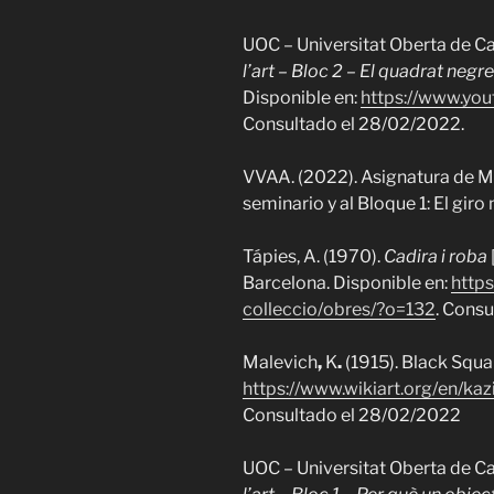
UOC – Universitat Oberta de C
l’art – Bloc 2 – El quadrat neg
Disponible en:
https://www.y
Consultado el 28/02/2022.
VVAA. (2022). Asignatura de Ma
seminario y al Bloque 1: El giro
Tápies, A. (1970).
Cadira i roba
Barcelona. Disponible en:
https
colleccio/obres/?o=132
. Cons
Malevich
,
K
.
(1915). Black Squa
https://www.wikiart.org/en/ka
Consultado el 28/02/2022
UOC – Universitat Oberta de C