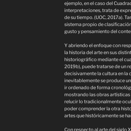
ejemplo, en el caso del Cuadra
interpretaciones, trata de exp
de su tiempo. (UOC, 2017a). T
sistema propio de clasificación 
gusto y pensamiento del cont
Y abriendo el enfoque con resp
la historia del arte en sus dist
historiográfico mediante el c
2019b), puede tratarse de un rel
decisivamente la cultura en la c
inevitablemente se produce un 
ir ordenado de forma cronológi
mostrando las obras artísticas
relucir lo tradicionalmente oc
poder comprender la otra histor
artes que históricamente se han
Con respecto al arte del siglo 