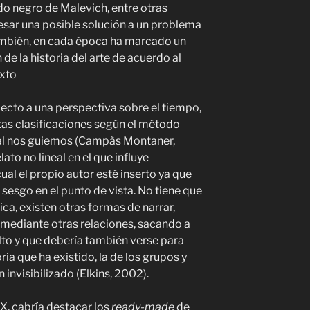
do negro de Malevich, entre otras
resar una posible solución a un problema
ambién, en cada época ha marcado un
de la historia del arte de acuerdo al
exto
ecto a una perspectiva sobre el tiempo,
intas clasificaciones según el método
ual nos guiemos (Campàs Montaner,
ato no lineal en el que influye
ual el propio autor esté inserto ya que
sesgo en el punto de vista. No tiene que
ca, existen otras formas de narrar,
 mediante otras relaciones, sacando a
ulto y que debería también verse para
ia que ha existido, la de los grupos y
 invisibilizado (Elkins, 2002).
XX, cabría destacar los
ready-made
de