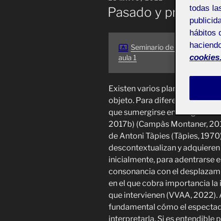
EL
todas la
Pasado y presente 
publicid
hábitos 
haciendo
Seminario de historia del ar
cookies
aula 1
Existen varios planteamientos p
objeto. Para diferenciar una ob
que sumergirse en el significad
2017b) (Campàs Montaner, 201
de Antoni Tàpies (Tàpies, 1970)
descontextualizan y adquieren 
inicialmente, para adentrarse e
consonancia con el desplazami
en el que cobra importancia la 
que intervienen (VVAA, 2022).
fundamental cómo el espectador
interpretarla. Si es entendible