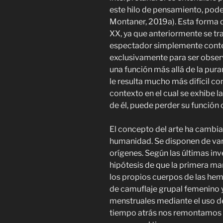
este hilo de pensamiento, pod
Montaner, 2019a). Esta forma de
XX, ya que anteriormente se tra
espectador simplemente contem
exclusivamente para ser obser
una función más allá de la pura
le resulta mucho más difícil con
contexto en el cual se exhibe l
de él, puede perder su función
El concepto del arte ha cambiad
humanidad. Se disponen de vari
orígenes. Según las últimas in
hipótesis de que la primera ma
los propios cuerpos de las he
de camuflaje grupal femenino y
menstruales mediante el uso de
tiempo atrás nos remontamos