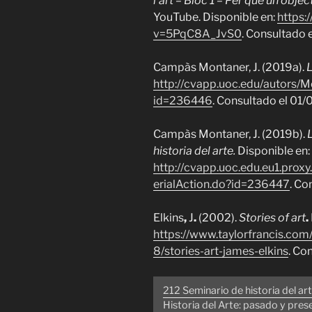
l’art – Bloc 1 – Per què un obje
YouTube. Disponible en:
https:
v=5PqC8A_JvS0
. Consultado
Campàs Montaner, J. (2019a).
L
http://cvapp.uoc.edu/autors/
id=236446
. Consultado el 01
Campàs Montaner, J. (2019b).
historia del arte.
Disponible en:
http://cvapp.uoc.edu.eu1.pro
erialAction.do?id=236447
. Co
Elkins
,
J
.
(2002).
Stories of art
.
https://www.taylorfrancis.
8/stories-art-james-elkins
. Co
212 Seminario de historia del 
Historia del Arte: pasado y pres