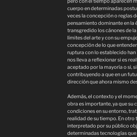
pero con el tiempo aparecen m
cuerpo en determinadas postu
veces la concepción o reglas 
pensamiento dominante en la é
transgredido los cánones de la
límites del arte y con su empuj
concepción de lo que entendemo
ruptura con lo establecido han
nos lleva a reflexionar si es r
aceptado por la mayoría o si, 
contribuyendo a que en un futu
dirección que ahora mismo d
Además, el contexto y el momen
obra es importante, ya que su 
condiciones en su entorno, trat
realidad de su tiempo. En otro
interpretado por su público ob
determinadas tecnologías que 