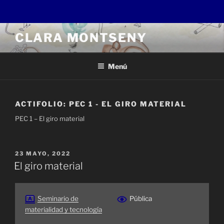
Saltar
CLARA MONTSENY
al
contenido
Menú
ACTIFOLIO:
PEC 1 - EL GIRO MATERIAL
PEC 1 – El giro material
PUBLICADO
23 MAYO, 2022
EL
El giro material
Seminario de
Pública
materialidad y tecnología