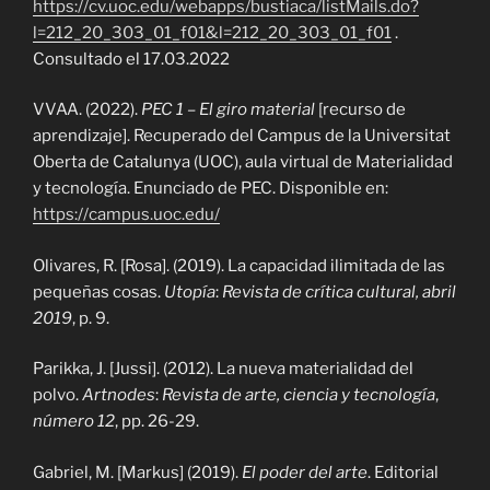
https://cv.uoc.edu/webapps/bustiaca/listMails.do?
l=212_20_303_01_f01&l=212_20_303_01_f01
.
Consultado el 17.03.2022
VVAA. (2022).
PEC 1 – El giro material
[recurso de
aprendizaje]. Recuperado del Campus de la Universitat
Oberta de Catalunya (UOC), aula virtual de Materialidad
y tecnología. Enunciado de PEC. Disponible en:
https://campus.uoc.edu/
Olivares, R. [Rosa]. (2019). La capacidad ilimitada de las
pequeñas cosas.
Utopía
:
Revista de crítica cultural, abril
2019
, p. 9.
Parikka, J. [Jussi]. (2012). La nueva materialidad del
polvo.
Artnodes
:
Revista de arte, ciencia y tecnología
,
número 12
, pp. 26-29.
Gabriel, M. [Markus] (2019).
El poder del arte
. Editorial