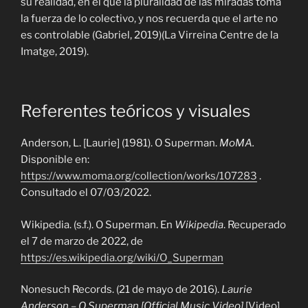
su realidad, en el que la pluralidad de las miradas toma
la fuerza de lo colectivo, y nos recuerda que el arte no
es controlable (Gabriel, 2019)(
La Virreina Centre de la
Imatge, 2019)
.
Referentes teóricos y visuales
Anderson, L.
[Laurie]
(1981). O Superman.
MoMA.
Disponible en:
https://www.moma.org/collection/works/107283
.
Consultado el 07/03/2022.
Wikipedia. (s.f.). O Superman. En
Wikipedia
. Recuperado
el 7 de marzo de 2022, de
https://es.wikipedia.org/wiki/O_Superman
Nonesuch Records. (21 de mayo de 2016).
Laurie
Anderson – O Superman [Official Music Video]
[Video].