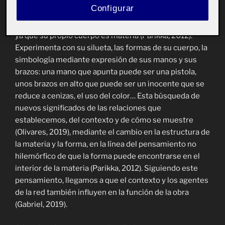
Configurar
las luces y las sombras (Soto Calderón, 2022b), la
separación entre materia y forma no es tan evidente,
ya que su propio cuerpo es materia (Parikka, 2012).
Experimenta con su silueta, las formas de su cuerpo, la
simbología mediante expresión de sus manos y sus
brazos: una mano que apunta puede ser una pistola,
unos brazos en alto que puede ser un inocente que se
reduce a cenizas, el uso del color… Esta búsqueda de
nuevos significados de las relaciones que
establecemos, del contexto y de cómo se muestre
(Olivares, 2019), mediante el cambio en la estructura de
la materia y la forma, en la línea del pensamiento no
hilemórfico de que la forma puede encontrarse en el
interior de la materia (Parikka, 2012). Siguiendo este
pensamiento, llegamos a que el contexto y los agentes
de la red también influyen en la función de la obra
(Gabriel, 2019).