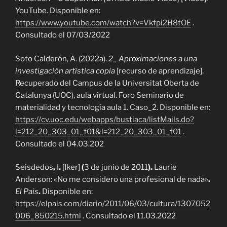
YouTube. Disponible en:
https://www.youtube.com/watch?v=Vkfpi2H8tOE
.
Consultado el 07/03/2022
Soto Calderón, A. (2022a).
2_ Aproximaciones a una
investigación artística copia
[recurso de aprendizaje].
Recuperado del Campus de la Universitat Oberta de
Catalunya (UOC), aula virtual. Foro Seminario de
materialidad y tecnología aula 1. Caso_2. Disponible en:
https://cv.uoc.edu/webapps/bustiaca/listMails.do?
l=212_20_303_01_f01&l=212_20_303_01_f01
.
Consultado el 04.03.202
Seisdedos
,
I
.
[Iker]
(
3 de junio de 2011
).
Laurie
Anderson: «No me considero una profesional de nada»
.
El Pais
.
Disponible en:
https://elpais.com/diario/2011/06/03/cultura/1307052
006_850215.html
. Consultado el 11.03.2022