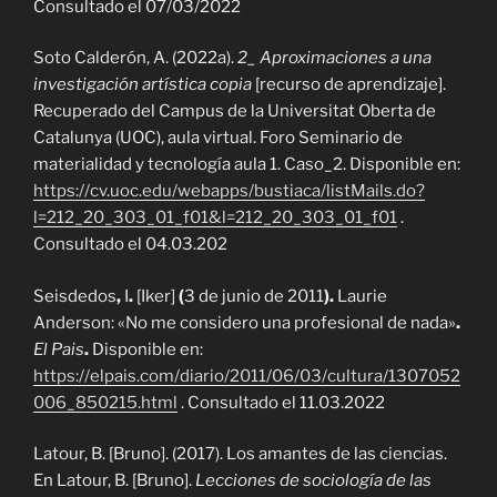
Consultado el 07/03/2022
Soto Calderón, A. (2022a).
2_ Aproximaciones a una
investigación artística copia
[recurso de aprendizaje].
Recuperado del Campus de la Universitat Oberta de
Catalunya (UOC), aula virtual. Foro Seminario de
materialidad y tecnología aula 1. Caso_2. Disponible en:
https://cv.uoc.edu/webapps/bustiaca/listMails.do?
l=212_20_303_01_f01&l=212_20_303_01_f01
.
Consultado el 04.03.202
Seisdedos
,
I
.
[Iker]
(
3 de junio de 2011
).
Laurie
Anderson: «No me considero una profesional de nada»
.
El Pais
.
Disponible en:
https://elpais.com/diario/2011/06/03/cultura/1307052
006_850215.html
. Consultado el 11.03.2022
Latour, B. [Bruno]. (2017). Los amantes de las ciencias.
En Latour, B. [Bruno].
Lecciones de sociología de las