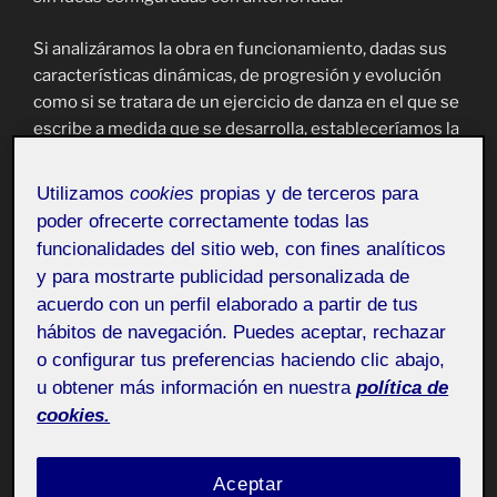
Si analizáramos la obra en funcionamiento, dadas sus
características dinámicas, de progresión y evolución
como si se tratara de un ejercicio de danza en el que se
escribe a medida que se desarrolla, estableceríamos la
relación técnica de los creadores (cada uno potencia
máxima de indeterminación y de transformación) con
Utilizamos
cookies
propias y de terceros para
el objeto técnico (Puig Punyet, 2020a)(Simondon,
poder ofrecerte correctamente todas las
2008). También podríamos definir los vínculos
funcionalidades del sitio web, con fines analíticos
técnicos con los espectadores, ya que en las
y para mostrarte publicidad personalizada de
instalaciones todos son actantes con una relación
acuerdo con un perfil elaborado a partir de tus
simétrica en el mismo proceso (Latour, 2017). Las
hábitos de navegación. Puedes aceptar, rechazar
expectativas de los cuerpos organizadores quedarían
o configurar tus preferencias haciendo clic abajo,
definidas mediante el código del lenguaje de
u obtener más información en nuestra
política de
programación, para cada uno de los movimientos a
cookies.
desempeñar por la Inteligencia Artificial, de acuerdo a
la información recibida de los sensores. Ese es el rol
que se le ha asignado y que esperarían. Y pongamos al
Aceptar