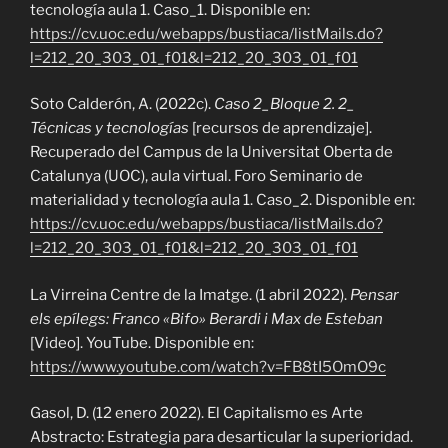
tecnología aula 1. Caso_1. Disponible en:
https://cv.uoc.edu/webapps/bustiaca/listMails.do?
l=212_20_303_01_f01&l=212_20_303_01_f01
Soto Calderón, A. (2022c).
Caso 2_Bloque 2. 2_
Técnicas y tecnologías
[recursos de aprendizaje].
Recuperado del Campus de la Universitat Oberta de
Catalunya (UOC), aula virtual. Foro Seminario de
materialidad y tecnología aula 1. Caso_2. Disponible en:
https://cv.uoc.edu/webapps/bustiaca/listMails.do?
l=212_20_303_01_f01&l=212_20_303_01_f01
La Virreina Centre de la Imatge. (1 abril 2022).
Pensar
els epílegs: Franco «Bifo» Berardi i Max de Esteban
[Video]. YouTube. Disponible en:
https://www.youtube.com/watch?v=FB8tI5OmO9c
Gasol, D. (12 enero 2022). El Capitalismo es Arte
Abstracto: Estrategia para desarticular la superioridad.