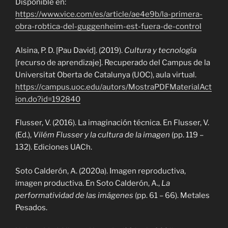
Disponible en:
https://www.vice.com/es/article/ae4e9b/la-primera-
obra-robtica-del-guggenheim-est-fuera-de-control
Alsina, P. D. [Pau David]. (2019).
Cultura y tecnología
[recurso de aprendizaje]. Recuperado del Campus de la
Universitat Oberta de Catalunya (UOC), aula virtual.
https://campus.uoc.edu/autors/MostraPDFMaterialAct
ion.do?id=192840
Flusser, V. (2016). La imaginación técnica. En Flusser, V.
(Ed.),
Vilém Flusser y la cultura de la imagen
(pp. 119 –
132). Ediciones UACh.
Soto Calderón, A. (2020a). Imagen reproductiva,
imagen productiva. En Soto Calderón, A.,
La
performatividad de las imágenes
(pp. 61 – 66). Metales
Pesados.