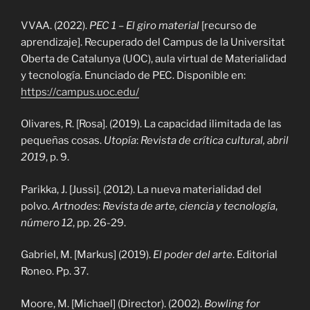
VVAA. (2022).
PEC 1 – El giro material
[recurso de
aprendizaje]. Recuperado del Campus de la Universitat
Oberta de Catalunya (UOC), aula virtual de Materialidad
y tecnología. Enunciado de PEC. Disponible en:
https://campus.uoc.edu/
Olivares, R. [Rosa]. (2019). La capacidad ilimitada de las
pequeñas cosas.
Utopía
:
Revista de crítica cultural, abril
2019
, p. 9.
Parikka, J. [Jussi]. (2012). La nueva materialidad del
polvo.
Artnodes
:
Revista de arte, ciencia y tecnología
,
número 12
, pp. 26-29.
Gabriel, M. [Markus] (2019).
El poder del arte
. Editorial
Roneo. Pp. 37.
Moore, M. [Michael] (Director). (2002).
Bowling for