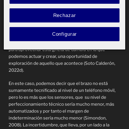
otro extremo del hilo de la relación al brazo del robot
modificado. Si uno de los sensores, debido a un fallo
eléctrico no detectara de forma correcta el líquido, se
Rechazar
produciría una indeterminación, un acto de objeción
dentro de ese comportamiento pactado. El brazo
Configurar
podría entonces, o bien recoger sin haber líquido,
dejarlo fluir o realizar otro movimiento. Sería momento
para aprovechar esta grieta de cambio en la que
podemos actuar y crear, una oportunidad de
exploración de aquello que acontece (Soto Calderón,
2022d).
En este caso, podemos decir que el brazo no está
sumamente tecnificado al nivel de un teléfono móvil,
pero lo es más que los sensores, que su nivel de
perfeccionamiento técnico sería mucho menor, más
automatizados y por tanto el margen de
indeterminación sería mucho menor (Simondon,
2008). La incertidumbre, que lleva, por un lado a la