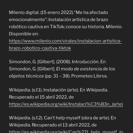
Milenio digital. (15 enero 2022).“Me ha afectado
emocionalmente”: Instalación artística de brazo
robótico cautiva en TikTok; conoce su historia.
Milenio
.
Disponible en:
https://www.milenio.com/virales/instalacion-artistica-
brazo-robotico-cautiva-tiktok
Simondon, G. [Gilbert]. (2008). Introducción. En
Simondon, G. [Gilbert].
El modo de existencia de los
objetos técnicos
(pp. 31 – 38). Prometeo Libros.
Wikipedia. (s.f.1). Instalación (arte). En
Wikipedia
.
Recuperado el 15 abril 2022, de
https://es.wikipedia.org/wiki/Instalaci%C3%B3n_(arte)
Wikipedia. (s.f.2). Can’t help myself (obra de arte). En
Wikipedia
. Recuperado el 13 abril 2022, de
https://es.wikipedia.org/wiki/Can%27t_help_myself_(o