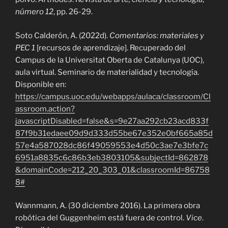
número 12
, pp. 26-29.
Soto Calderón, A. (2022d).
Comentarios: materiales y
PEC 1
[recursos de aprendizaje]. Recuperado del
Campus de la Universitat Oberta de Catalunya (UOC),
aula virtual. Seminario de materialidad y tecnología.
Disponible en:
https://campus.uoc.edu/webapps/aulaca/classroom/Cl
assroom.action?
javascriptDisabled=false&s=9e27aa292cb23acd833f
87f9b31edaee09d9d333d55be67e352e0bf665a85d
57e4a587028dc86f49059553e4d50c3ae7e3bfe7c
6951a8835c6c86b3eb3803105&subjectId=862878
&domainCode=212_20_303_01&classroomId=86758
8#
Wannmann, A. (30 diciembre 2016). La primera obra
robótica del Guggenheim está fuera de control.
Vice
.