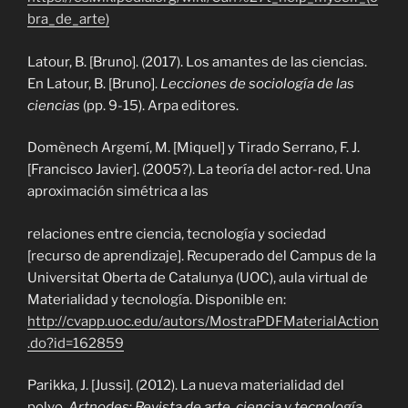
bra_de_arte)
Latour, B. [Bruno]. (2017). Los amantes de las ciencias.
En Latour, B. [Bruno].
Lecciones de sociología de las
ciencias
(pp. 9-15). Arpa editores.
Domènech Argemí, M. [Miquel] y Tirado Serrano, F. J.
[Francisco Javier]. (2005?). La teoría del actor-red. Una
aproximación simétrica a las
relaciones entre ciencia, tecnología y sociedad
[recurso de aprendizaje]. Recuperado
del Campus de la
Universitat Oberta de Catalunya (UOC), aula virtual de
Materialidad y tecnología. Disponible en:
http://cvapp.uoc.edu/autors/MostraPDFMaterialAction
.do?id=162859
Parikka, J. [Jussi]. (2012). La nueva materialidad del
polvo.
Artnodes
:
Revista de arte, ciencia y tecnología
,