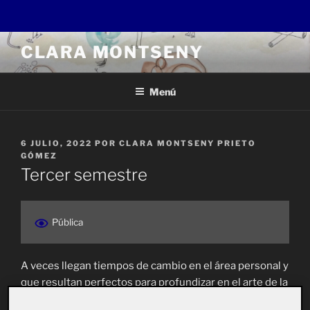
Saltar
CLARA MONTSENY
al
contenido
Menú
PUBLICADO
6 JULIO, 2022
POR
CLARA MONTSENY PRIETO
EL
GÓMEZ
Tercer semestre
Pública
A veces llegan tiempos de cambio en el área personal y
que resultan perfectos para profundizar en el arte de la
escritura.