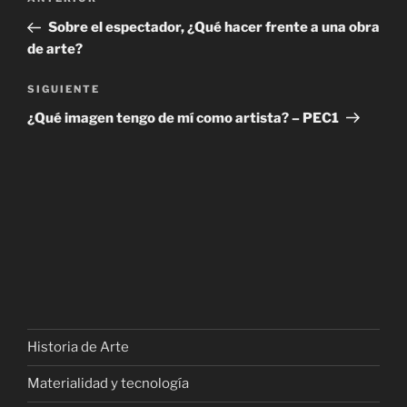
Entrada
de
anterior:
Sobre el espectador, ¿Qué hacer frente a una obra
entradas
de arte?
Siguiente
SIGUIENTE
entrada
¿Qué imagen tengo de mí como artista? – PEC1
Historia de Arte
Materialidad y tecnología