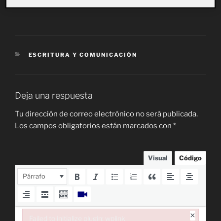
CATEGORÍAS
ESCRITURA Y COMUNICACIÓN
Deja una respuesta
Tu dirección de correo electrónico no será publicada.
Los campos obligatorios están marcados con
*
Visual
Código
Párrafo
×
Failed to initialize plugin: wplink