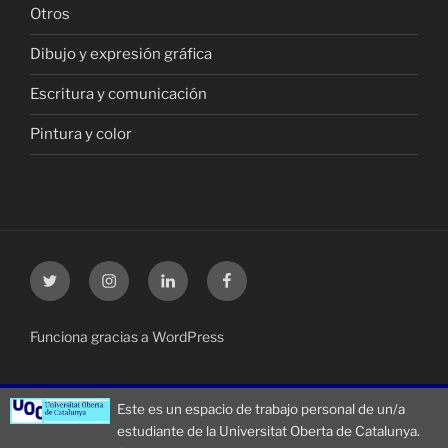
Otros
Dibujo y expresión gráfica
Escritura y comunicación
Pintura y color
Twitter
Instagram
LinkedIn
Facebook
Clara
Clara
Clara
Clara
Montseny
Montseny
Montseny
Montseny
Funciona gracias a WordPress
Este es un espacio de trabajo personal de un/a
estudiante de la Universitat Oberta de Catalunya.